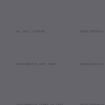
WooCommerce
wc_cart_created
WooCommerce
woocommerce_cart_hash
WooCommerce
woocommerce_items_in_cart